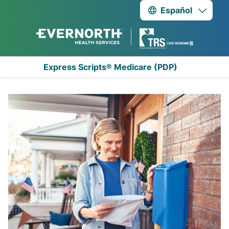
A
Español
Express Scripts® Medicare (PDP)
TRS Care Medicare Rx 