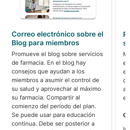
Correo electrónico sobre el
P
Blog para miembros
so
Promueve el blog sobre servicios
Ma
de farmacia. En el blog hay
em
consejos que ayudan a los
en
miembros a asumir el control de
qu
su salud y aprovechar al máximo
ah
su farmacia. Compartir al
en
comienzo del período del plan.
Se puede usar para educación
Có
continua. Debe ser posterior a
In