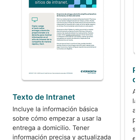
Po
de
Ay
Texto de Intranet
la
Incluye la información básica
ap
sobre cómo empezar a usar la
pe
entrega a domicilio. Tener
se
información precisa y actualizada
en