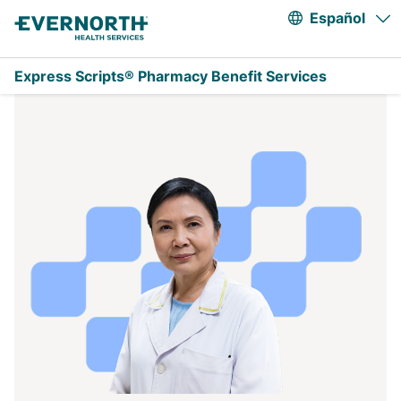
A
Saltar al contenido principal
Español
Express Scripts® Pharmacy Benefit Services
EmblemHealth CHP