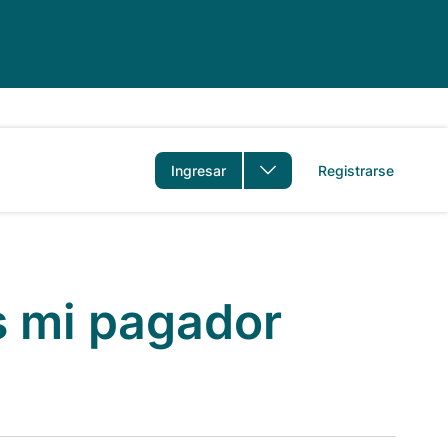
idioma
Ingresar
Registrarse
s mi pagador