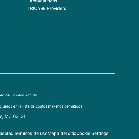
Farmacéuticos
TRICARE Providers
eo de Express Scripts.
luidos en la lista de costos máximos permitidos.
is, MO 63121
vacidad
Términos de uso
Mapa del sitio
Cookie Settings