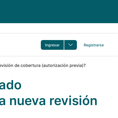
idioma
Ingresar
Registrarse
isión de cobertura (autorización previa)?
bado
a nueva revisión