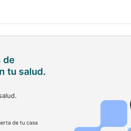
careBlue Rx
s de
 tu salud.
salud.
uerta de tu casa