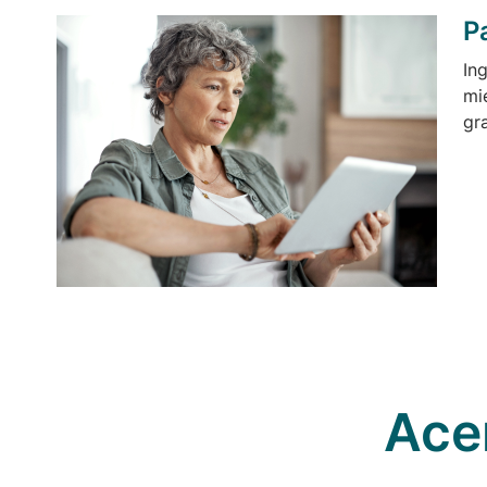
P
In
mi
gr
Ace