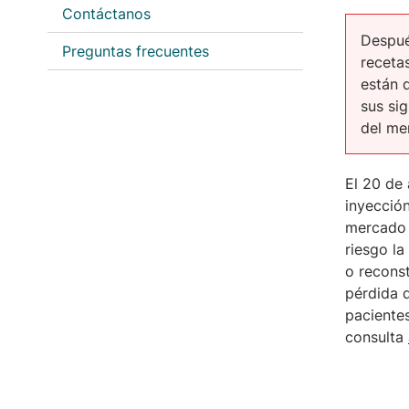
Contáctanos
Despué
Preguntas frecuentes
receta
están 
sus si
del me
El 20 de 
inyección
mercado s
riesgo la
o reconst
pérdida d
pacientes
consulta