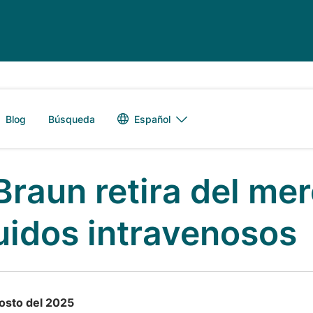
Alternador de 
Español
Blog
Búsqueda
 Braun retira del me
quidos intravenosos
osto del 2025