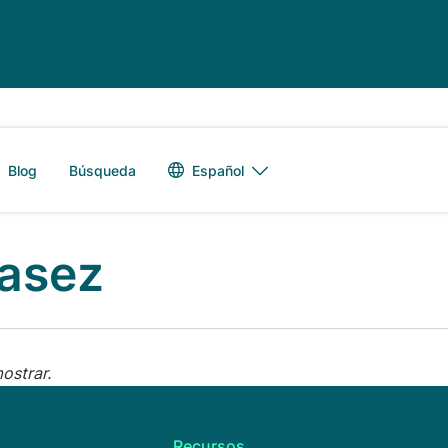
Alternador de 
Español
Blog
Búsqueda
casez
ostrar.
Recursos