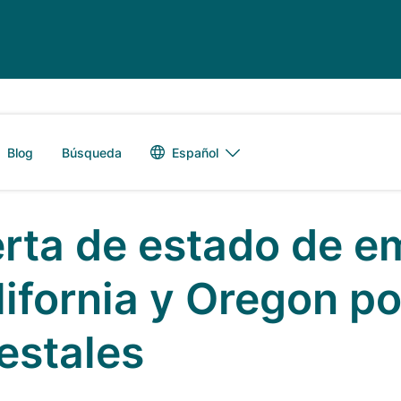
Alternador de 
Español
Blog
Búsqueda
erta de estado de e
lifornia y Oregon po
estales