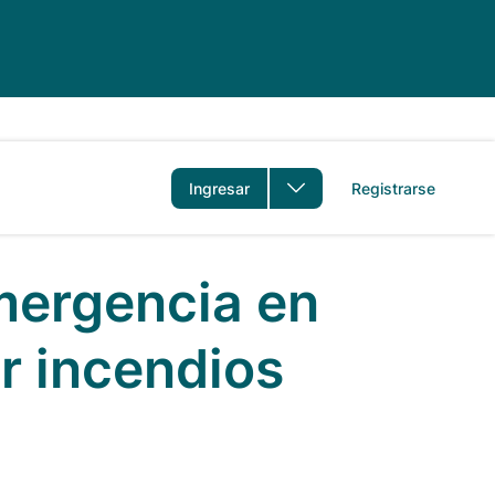
idioma
Ingresar
Registrarse
mergencia en
r incendios