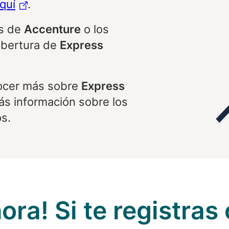
quí
.
os de
Accenture
o los
obertura de
Express
ocer más sobre
Express
s información sobre los
s.
ora! Si te registra