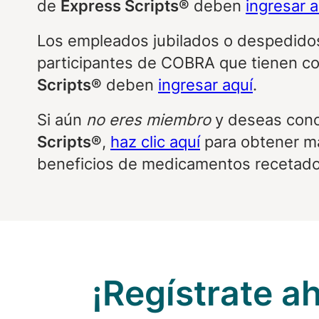
de
Express Scripts®
deben
ingresar a
Los empleados jubilados o despedid
participantes de COBRA que tienen c
Scripts®
deben
ingresar aquí
.
Si aún
no eres miembro
y deseas con
Scripts®
,
haz clic aquí
para obtener má
beneficios de medicamentos recetado
¡Regístrate ah