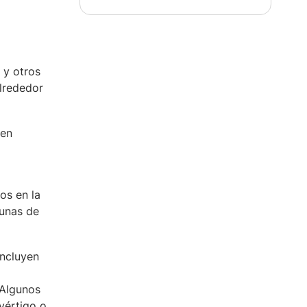
 y otros
alrededor
den
os en la
gunas de
incluyen
 Algunos
vértigo o