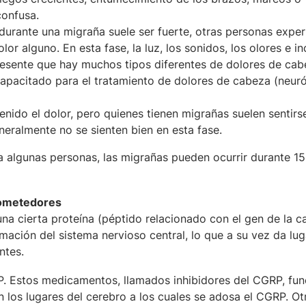
confusa.
urante una migraña suele ser fuerte, otras personas expe
r alguno. En esta fase, la luz, los sonidos, los olores e in
esente que hay muchos tipos diferentes de dolores de cabe
pacitado para el tratamiento de dolores de cabeza (neur
nido el dolor, pero quienes tienen migrañas suelen sentirs
ralmente no se sienten bien en esta fase.
a algunas personas, las migrañas pueden ocurrir durante 15
rometedores
a cierta proteína (péptido relacionado con el gen de la ca
ación del sistema nervioso central, lo que a su vez da lug
ntes.
. Estos medicamentos, llamados inhibidores del CGRP, fun
 los lugares del cerebro a los cuales se adosa el CGRP. Ot