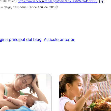
ril del 2020):
https://www.ncbi.nlm.nih.gov/pmc/articles/PMC7413335/
.
new drugs, new hope?
(17 de abril del 2019):
gina principal del blog
Artículo anterior