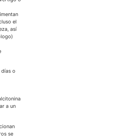
rimentan
cluso el
za, así
ólogo)
e
 días o
lcitonina
ar a un
cionan
ros se