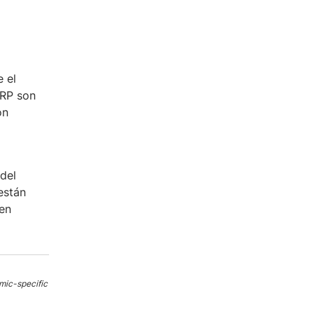
 el
GRP son
on
del
están
 en
mic-specific