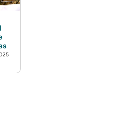
l
e
as
2025