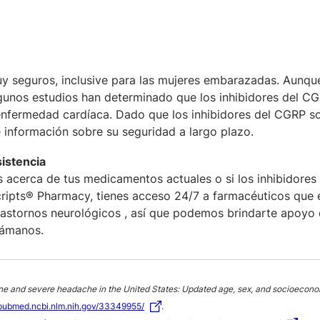
y seguros, inclusive para las mujeres embarazadas. Aunque
lgunos estudios han determinado que los inhibidores del C
enfermedad cardíaca. Dado que los inhibidores del CGRP s
información sobre su seguridad a largo plazo.
sistencia
s acerca de tus medicamentos actuales o si los inhibidores 
cripts® Pharmacy, tienes acceso 24/7 a farmacéuticos que 
rastornos neurológicos , así que podemos brindarte apoyo
lámanos.
ne and severe headache in the United States: Updated age, sex, and socioecono
/pubmed.ncbi.nlm.nih.gov/33349955/
.