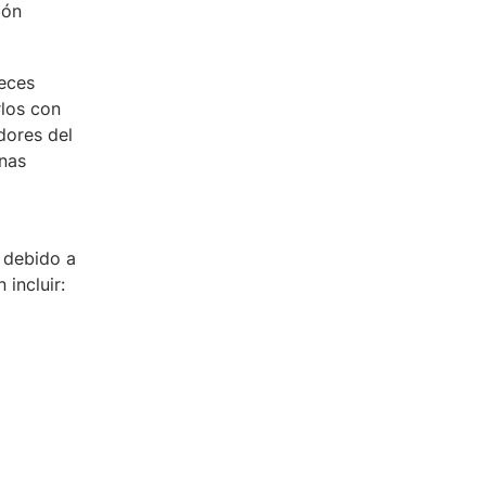
ión
veces
los con
dores del
onas
 debido a
incluir: