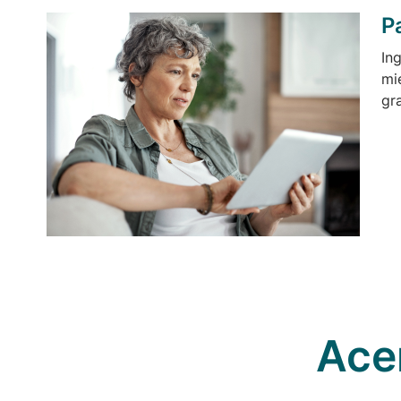
P
In
mi
gr
Ace