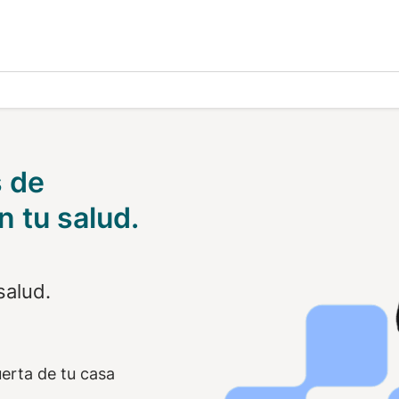
n Active
s de
 tu salud.
salud.
uerta de tu casa