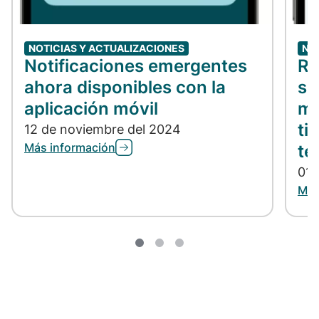
NOTICIAS Y ACTUALIZACIONES
NO
Notificaciones emergentes
Re
ahora disponibles con la
so
aplicación móvil
me
ti
12 de noviembre del 2024
Más información
te
01 
Más