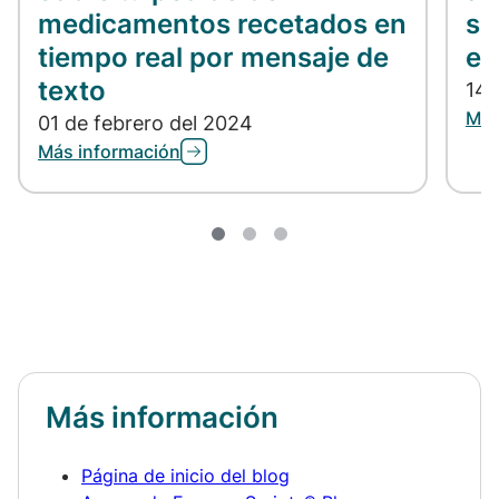
medicamentos recetados en
sa
tiempo real por mensaje de
ed
texto
14 
Más
01 de febrero del 2024
Más información
Más información
Página de inicio del blog