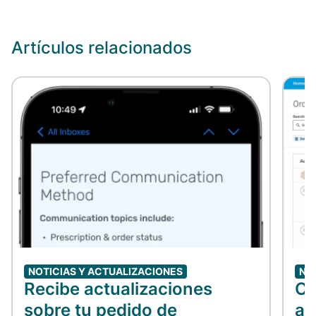
Artículos relacionados
NOTICIAS Y ACTUALIZACIONES
NO
Recibe actualizaciones
Ob
sobre tu pedido de
ac