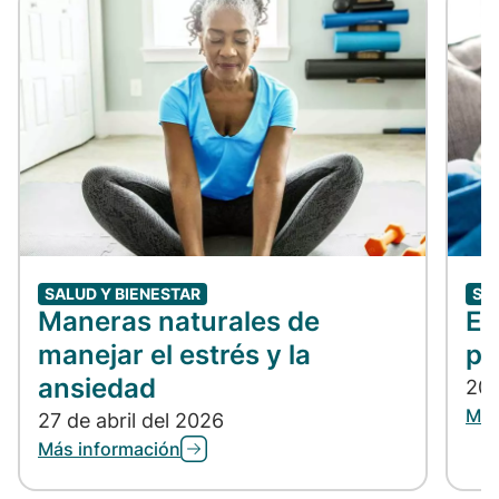
SALUD Y BIENESTAR
SA
Maneras naturales de
En
manejar el estrés y la
po
ansiedad
20 
Más
27 de abril del 2026
Más información