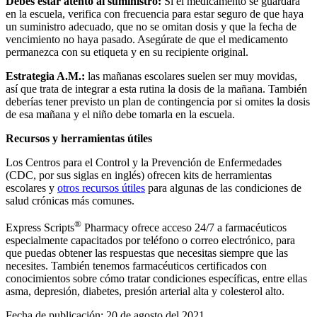
Debes estar atento al suministro:
Si el medicamento se guardará
en la escuela, verifica con frecuencia para estar seguro de que haya
un suministro adecuado, que no se omitan dosis y que la fecha de
vencimiento no haya pasado. Asegúrate de que el medicamento
permanezca con su etiqueta y en su recipiente original.
Estrategia A.M.:
las mañanas escolares suelen ser muy movidas,
así que trata de integrar a esta rutina la dosis de la mañana. También
deberías tener previsto un plan de contingencia por si omites la dosis
de esa mañana y el niño debe tomarla en la escuela.
Recursos y herramientas útiles
Los Centros para el Control y la Prevención de Enfermedades
(CDC, por sus siglas en inglés) ofrecen kits de herramientas
escolares y
otros recursos útiles
para algunas de las condiciones de
salud crónicas más comunes.
®
Express Scripts
Pharmacy ofrece acceso 24/7 a farmacéuticos
especialmente capacitados por teléfono o correo electrónico, para
que puedas obtener las respuestas que necesitas siempre que las
necesites. También tenemos farmacéuticos certificados con
conocimientos sobre cómo tratar condiciones específicas, entre ellas
asma, depresión, diabetes, presión arterial alta y colesterol alto.
Fecha de publicación: 20 de agosto del 2021