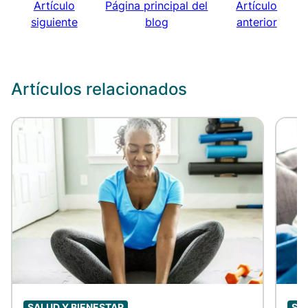
Artículo
Página principal del
Artículo
siguiente
blog
anterior
Artículos relacionados
SALUD Y BIENESTAR
SA