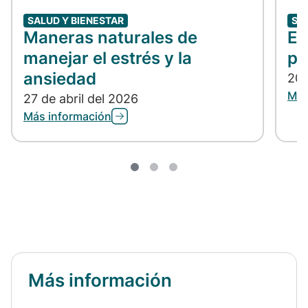
SALUD Y BIENESTAR
SA
Maneras naturales de
En
manejar el estrés y la
po
ansiedad
20 
Más
27 de abril del 2026
Más información
Más información