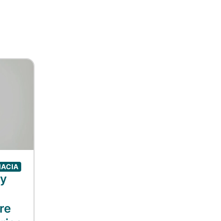
MACIA
 y
re