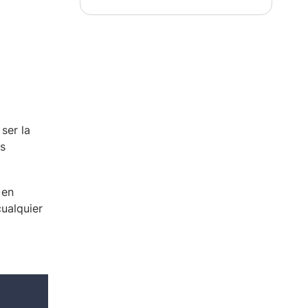
ser la
es
 en
cualquier