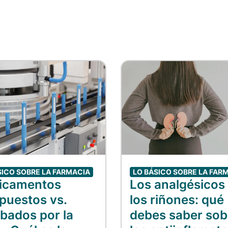
SICO SOBRE LA FARMACIA
LO BÁSICO SOBRE LA FAR
icamentos
Los analgésicos
uestos vs.
los riñones: qué
bados por la
debes saber sob