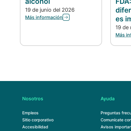
alcohol
FDA:
dife
19 de junio del 2026
Más información
es i
19 de
Más in
Nosotros
Ayuda
Empleos
Preguntas frec
Sitio corporativo
Comunícate con
Accesibilidad
Avisos importa