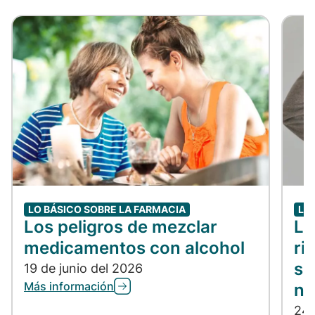
LO BÁSICO SOBRE LA FARMACIA
LO
Los peligros de mezclar
Lo
medicamentos con alcohol
ri
so
19 de junio del 2026
Más información
no
24 