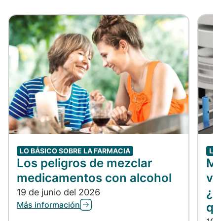
LO BÁSICO SOBRE LA FARMACIA
LO
Los peligros de mezclar
Me
medicamentos con alcohol
vs
¿C
19 de junio del 2026
Más información
qu