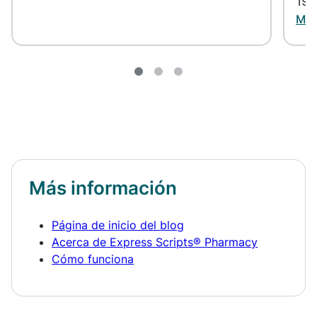
19 
Más
Más información
Página de inicio del blog
Acerca de Express Scripts® Pharmacy
Cómo funciona