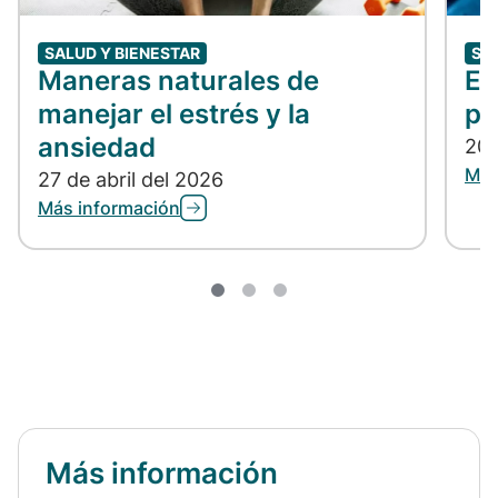
SALUD Y BIENESTAR
SA
Maneras naturales de
En
manejar el estrés y la
po
ansiedad
20 
Más
27 de abril del 2026
Más información
Más información