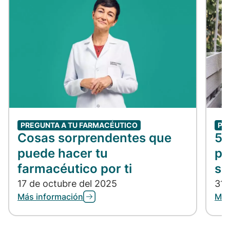
PREGUNTA A TU FARMACÉUTICO
PR
Cosas sorprendentes que
5 
puede hacer tu
pa
farmacéutico por ti
se
17 de octubre del 2025
31 
Más información
Más