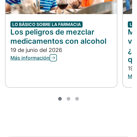
LO BÁSICO SOBRE LA FARMACIA
LO
Los peligros de mezclar
Me
medicamentos con alcohol
vs
¿C
19 de junio del 2026
Más información
qu
19 
Más