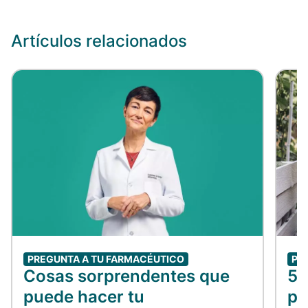
Artículos relacionados
PREGUNTA A TU FARMACÉUTICO
PR
Cosas sorprendentes que
5 
puede hacer tu
pa