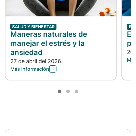
SALUD Y BIENESTAR
SA
Maneras naturales de
En
manejar el estrés y la
po
ansiedad
20 
Más
27 de abril del 2026
Más información