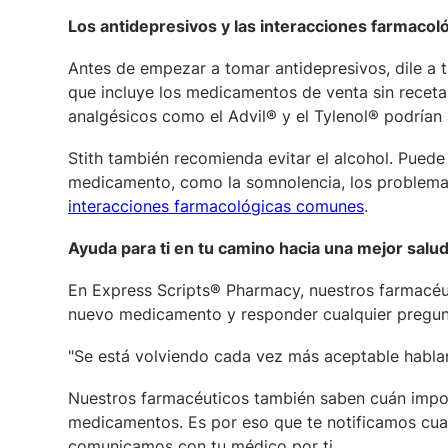
Los antidepresivos y las interacciones farmacol
Antes de empezar a tomar antidepresivos, dile a
que incluye los medicamentos de venta sin receta,
analgésicos como el Advil® y el Tylenol® podrían
Stith también recomienda evitar el alcohol. Pued
medicamento, como la somnolencia, los problemas
interacciones farmacológicas comunes
.
Ayuda para ti en tu camino hacia una mejor salu
En Express Scripts® Pharmacy, nuestros farmacéuti
nuevo medicamento y responder cualquier pregun
"Se está volviendo cada vez más aceptable hablar d
Nuestros farmacéuticos también saben cuán impor
medicamentos. Es por eso que te notificamos cuan
comunicamos con tu médico por ti.