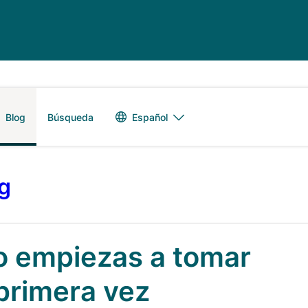
Alternador de 
Español
Blog
Búsqueda
og
o empiezas a tomar
primera vez