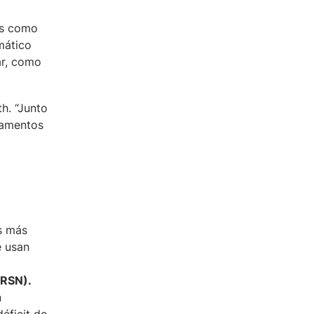
os como
mático
ar, como
h. “Junto
icamentos
s más
e usan
IRSN).
n