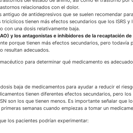
rastornos del estado de ánimo, así como el trastorno por d
astornos relacionados con el dolor.
s antiguo de antidepresivos que se suelen recomendar para 
 tricíclicos tienen más efectos secundarios que los ISRS y 
o con una dosis relativamente baja.
O) y los antagonistas e inhibidores de la recaptación de
te porque tienen más efectos secundarios, pero todavía 
o resultan adecuados.
armacéutico para determinar qué medicamento es adecuado 
osis baja de medicamentos para ayudar a reducir el riesg
icamentos tienen diferentes efectos secundarios, pero los
N son los que tienen menos. Es importante señalar que lo
as primeras semanas cuando empiezas a tomar un medicame
ue los pacientes podrían experimentar: