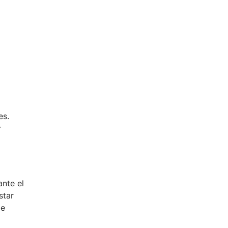
es.
r
nte el
star
de