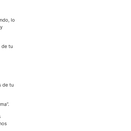
ndo, lo
 y
 de tu
s de tu
gma”.
s
nos