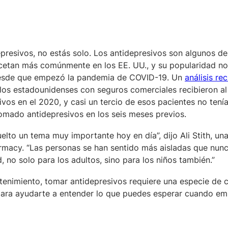
epresivos, no estás solo. Los antidepresivos son algunos de
etan más comúnmente en los EE. UU., y su popularidad no
esde que empezó la pandemia de COVID-19. Un
análisis re
 los estadounidenses con seguros comerciales recibieron a
ivos en el 2020, y casi un tercio de esos pacientes no tení
omado antidepresivos en los seis meses previos.
elto un tema muy importante hoy en día”, dijo Ali Stith, un
macy. “Las personas se han sentido más aisladas que nunc
 no solo para los adultos, sino para los niños también.”
imiento, tomar antidepresivos requiere una especie de 
 para ayudarte a entender lo que puedes esperar cuando em