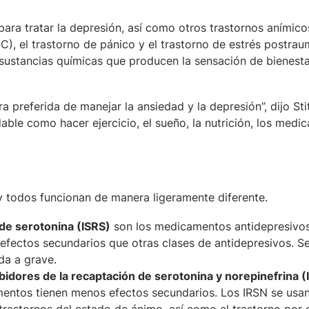
ara tratar la depresión, así como otros trastornos anímic
C), el trastorno de pánico y el trastorno de estrés postrau
s sustancias químicas que producen la sensación de bienest
preferida de manejar la ansiedad y la depresión”, dijo Stit
udable como hacer ejercicio, el sueño, la nutrición, los med
y todos funcionan de manera ligeramente diferente.
 de serotonina (ISRS)
son los medicamentos antidepresivo
fectos secundarios que otras clases de antidepresivos. S
da a grave.
ibidores de la recaptación de serotonina y norepinefrina (
mentos tienen menos efectos secundarios. Los IRSN se usa