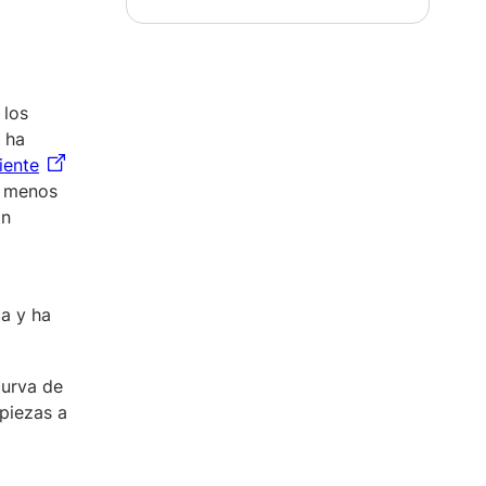
 los
 ha
ciente
l menos
an
a
a y ha
curva de
piezas a