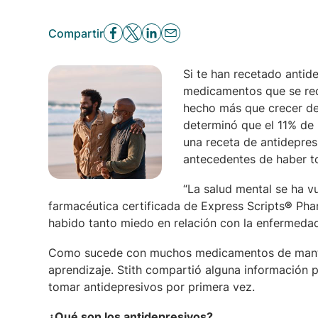
Compartir
Si te han recetado antid
medicamentos que se rec
hecho más que crecer d
determinó que el 11% de
una receta de antidepres
antecedentes de haber t
“La salud mental se ha vu
farmacéutica certificada de Express Scripts
®
Phar
habido tanto miedo en relación con la enfermedad,
Como sucede con muchos medicamentos de manten
aprendizaje. Stith compartió alguna información
tomar antidepresivos por primera vez.
¿Qué son los antidepresivos?