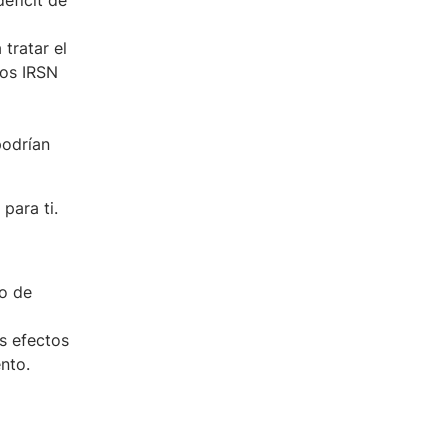
éficit de
tratar el
los IRSN
podrían
para ti.
o de
s efectos
nto.