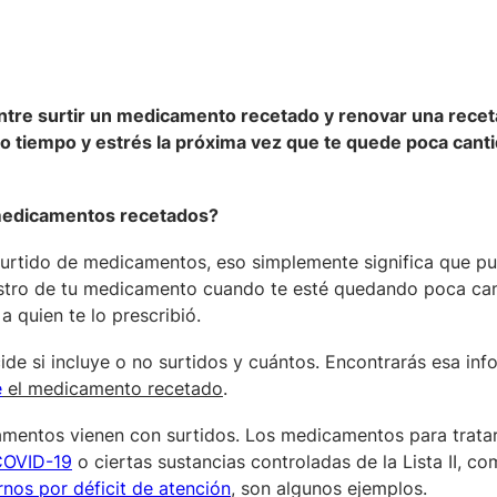
entre surtir un medicamento recetado y renovar una rece
o tiempo y estrés la próxima vez que te quede poca canti
medicamentos recetados?
 surtido de medicamentos, eso simplemente significa que p
stro de tu medicamento cuando te esté quedando poca ca
a quien te lo prescribió.
e si incluye o no surtidos y cuántos. Encontrarás esa inf
e
el medicamento recetado
.
mentos vienen con surtidos. Los medicamentos para trata
 COVID-19
o ciertas sustancias controladas de la Lista II, c
rnos por déficit de atención
, son algunos ejemplos.