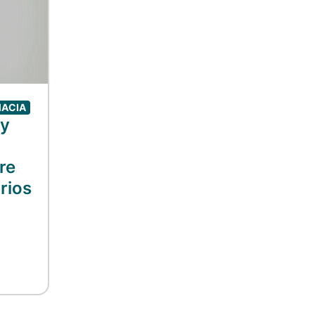
MACIA
 y
re
rios