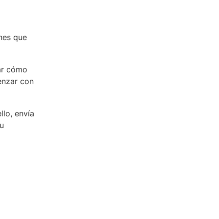
nes que
uar cómo
enzar con
llo, envía
tu