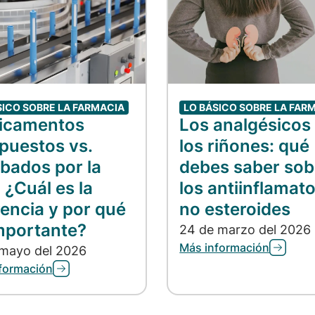
SICO SOBRE LA FARMACIA
LO BÁSICO SOBRE LA FAR
icamentos
Los analgésicos
uestos vs.
los riñones: qué
bados por la
debes saber sob
 ¿Cuál es la
los antiinflamato
rencia y por qué
no esteroides
mportante?
24 de marzo del 2026
Más información
 mayo del 2026
formación