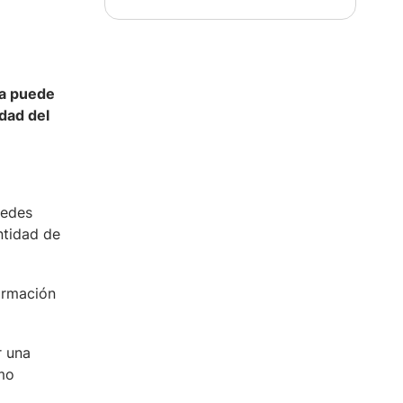
ta puede
dad del
uedes
ntidad de
ormación
r una
omo