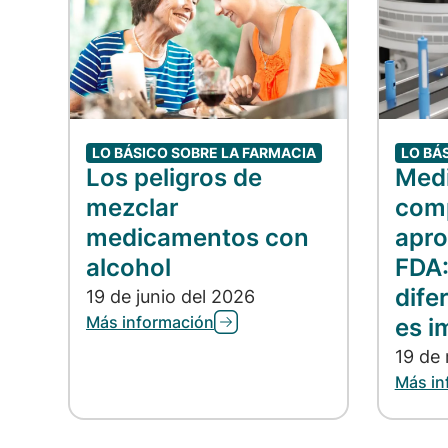
LO BÁSICO SOBRE LA FARMACIA
LO BÁ
Los peligros de
Med
mezclar
comp
medicamentos con
apro
alcohol
FDA:
dife
19 de junio del 2026
Más información
es i
19 de
Más in