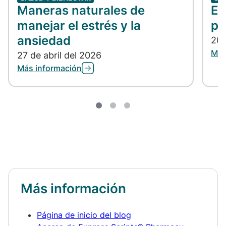
Maneras naturales de
En
manejar el estrés y la
po
ansiedad
20 
Más
27 de abril del 2026
Más información
Más información
Página de inicio del blog