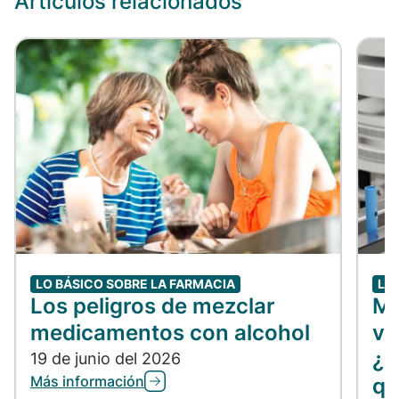
Artículos relacionados
LO BÁSICO SOBRE LA FARMACIA
LO
Los peligros de mezclar
Me
medicamentos con alcohol
vs
¿C
19 de junio del 2026
Más información
qu