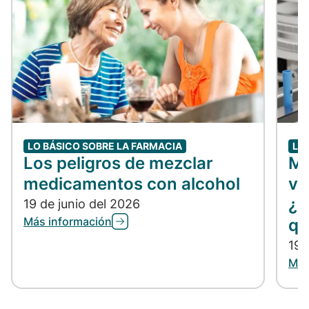
LO BÁSICO SOBRE LA FARMACIA
LO
Los peligros de mezclar
Me
medicamentos con alcohol
vs
¿C
19 de junio del 2026
Más información
qu
19 
Más