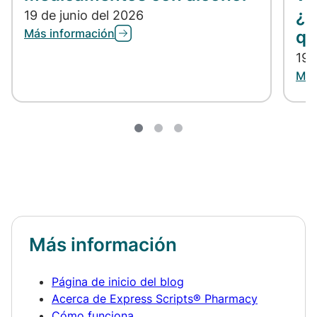
¿C
19 de junio del 2026
Más información
qu
19 
Más
Más información
Página de inicio del blog
Acerca de Express Scripts® Pharmacy
Cómo funciona