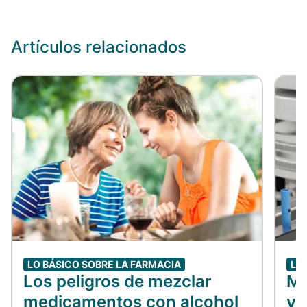
Artículos relacionados
LO BÁSICO SOBRE LA FARMACIA
LO
Los peligros de mezclar
Me
medicamentos con alcohol
vs